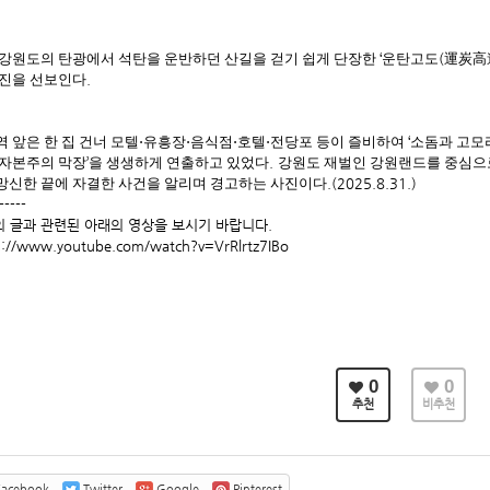
 강원도의 탄광에서 석탄을 운반하던 산길을 걷기 쉽게 단장한
‘
운탄고도
(
運炭高
사진을 선보인다
.
 앞은 한 집 건너 모텔
⋅
유흥장
⋅
음식점
⋅
호텔
⋅
전당포 등이 즐비하여
‘
소돔과 고모
 자본주의 막장
’
을 생생하게 연출하고 있었다
.
강원도 재벌인 강원랜드를 중심으
망신한 끝에 자결한 사건을 알리며 경고하는 사진이다
.(2025.8.31.)
-----
의 글과 관련된 아래의 영상을 보시기 바랍니다.
s://www.youtube.com/watch?v=VrRlrtz7IBo
0
0
추천
비추천
acebook
Twitter
Google
Pinterest