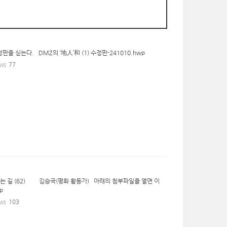
정판을 싣는다. DMZ의 ‘地人’和 (1) 수정판-241010.hwp
ws
77
가는 길 (62) 김승국(평화 활동가) 아래의 첨부파일을 열면 이
wp
ws
103