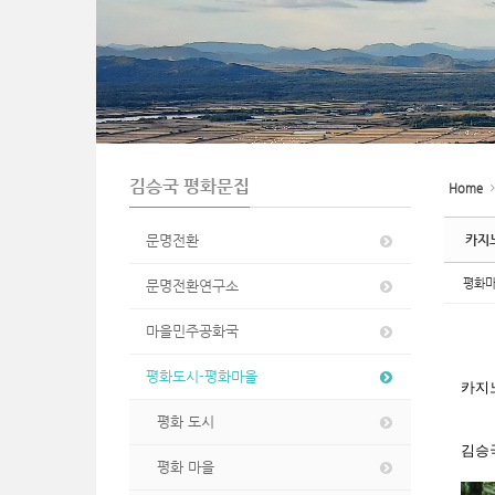
n
김승국 평화문집
Home
문명전환
카지노
평화
문명전환연구소
마을민주공화국
평화도시-평화마을
카지노
평화 도시
김승
평화 마을