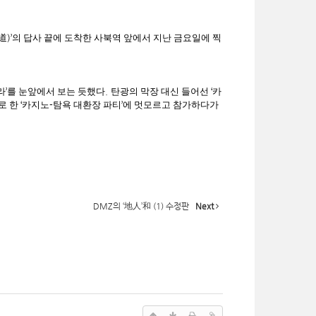
道
)’
의 답사 끝에 도착한 사북역 앞에서 지난 금요일에 찍
라
’
를 눈앞에서 보는 듯했다
.
탄광의 막장 대신 들어선
‘
카
로 한
‘
카지노
-
탐욕 대환장 파티
’
에 멋모르고 참가하다가
DMZ의 ‘地人’和 (1) 수정판
Next