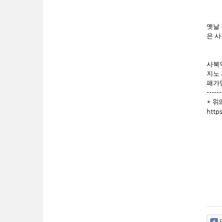
옛날
은 
사북역
지노
패가
------
* 위
http
F