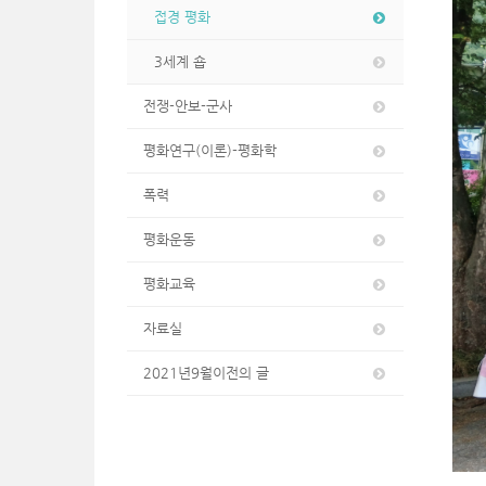
접경 평화
3세계 숍
전쟁-안보-군사
평화연구(이론)-평화학
폭력
평화운동
평화교육
자료실
2021년9월이전의 글