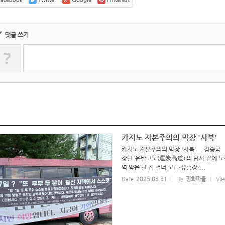
✔
댓글 쓰기
?
카지노 자본주의의 막장 '사북'
카지노 자본주의의 막장 '사북' 김승국
장한 ‘운탄고도(運炭高道)’의 답사 끝에 
역 앞은 한 집 건너 모텔⋅유흥장⋅...
Date
2025.08.31
By
평화마을
Vie