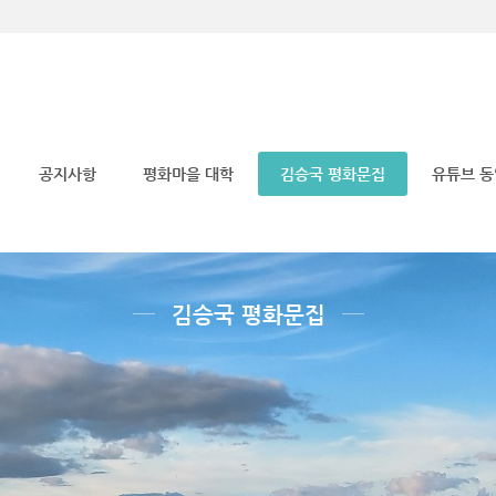
메뉴 건너뛰기
공지사항
평화마을 대학
김승국 평화문집
유튜브 
김승국 평화문집