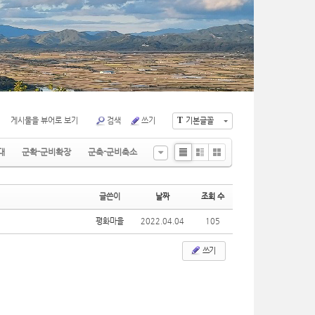
T
게시물을 뷰어로 보기
검색
쓰기
기본글꼴
대
군확-군비확장
군축-군비축소
Li
Zi
G
st
n
al
e
le
글쓴이
날짜
조회 수
ry
평화마을
2022.04.04
105
쓰기