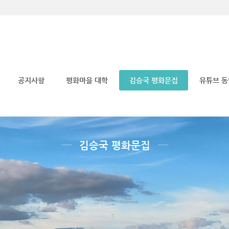
메뉴 건너뛰기
공지사항
평화마을 대학
김승국 평화문집
유튜브 
김승국 평화문집