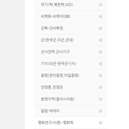
무기(핵,북한핵,MD)
비핵화-비핵지대화
군확-군비확장
군(한국군,미군,군대)
군사전략,군사기구
기지(미군-한국군기지)
동맹(한미동맹,미일동맹)
전쟁론,전쟁관
분쟁지역(동아시아등)
칼럼-에세이
평화연구(이론)-평화학