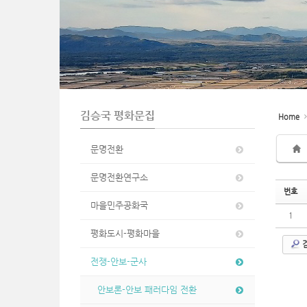
n
김승국 평화문집
Home
문명전환
문명전환연구소
번호
마을민주공화국
1
평화도시-평화마을
전쟁-안보-군사
안보론-안보 패러다임 전환