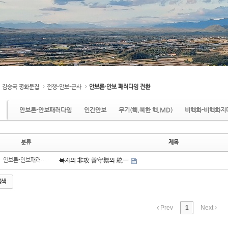
김승국 평화문집
전쟁-안보-군사
안보론-안보 패러다임 전환
안보론-안보패러다임
인간안보
무기(핵,북한 핵,MD)
비핵화-비핵화지
분류
제목
안보론-안보패러다임
묵자의 非攻 善守禦와 統一
검색
Prev
1
Next