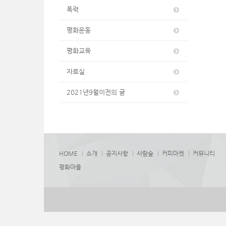
폭력
평화운동
평화교육
자료실
2021년9월이전의 글
HOME
소개
공지사항
사람숲
커피마켓
커뮤니티
평화마을