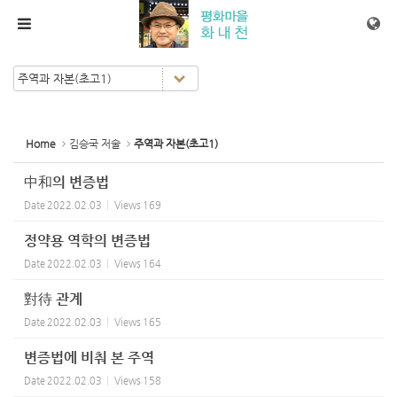
Sketchbook5, 스케치북5
Sketchbook5, 스케치북5
메뉴 건너뛰기
Home
김승국 저술
주역과 자본(초고1)
中和의 변증법
Date
2022.02.03
Views
169
정약용 역학의 변증법
Date
2022.02.03
Views
164
對待 관계
Date
2022.02.03
Views
165
변증법에 비춰 본 주역
Date
2022.02.03
Views
158