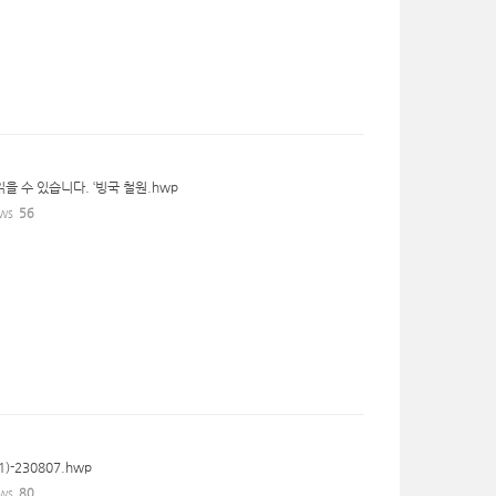
 수 있습니다. ‘빙국 철원.hwp
ws
56
)-230807.hwp
ws
80