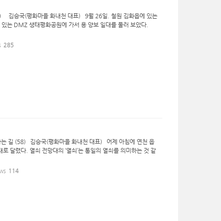
9) 김승국(평화마을 화내천 대표) 9월 26일. 철원 김화읍에 있는
 있는 DMZ 생태평화공원에 가서 용 양보 일대를 둘러 보았다.
s
285
는 길 (58) 김승국(평화마을 화내천 대표) 어제 아침에 연천 읍
대로 달렸다. 열쇠 전망대의 ‘열쇠’는 통일의 열쇠를 의미하는 것 같
ws
114