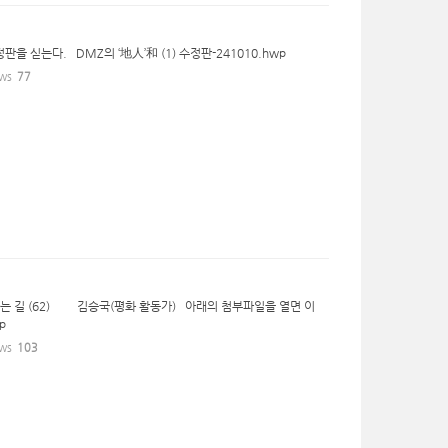
정판을 싣는다. DMZ의 ‘地人’和 (1) 수정판-241010.hwp
ws
77
가는 길 (62) 김승국(평화 활동가) 아래의 첨부파일을 열면 이
wp
ws
103