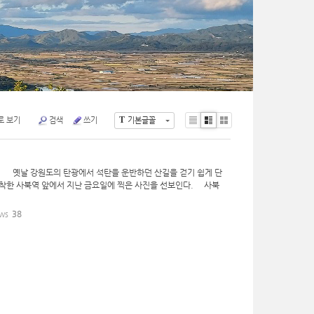
T
로 보기
검색
쓰기
기본글꼴
Li
Zi
G
st
n
al
e
le
ry
 옛날 강원도의 탄광에서 석탄을 운반하던 산길을 걷기 쉽게 단
도착한 사북역 앞에서 지난 금요일에 찍은 사진을 선보인다. 사북
ws
38