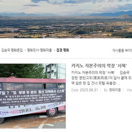
김승국 평화문집
평화도시-평화마을
접경 평화
게시물을 뷰어
카지노 자본주의의 막장 '사북'
카지노 자본주의의 막장 '사북' 김승국
장한 ‘운탄고도(運炭高道)’의 답사 끝에 
역 앞은 한 집 건너 모텔⋅유흥장⋅...
Date
2025.08.31
By
평화마을
Vie