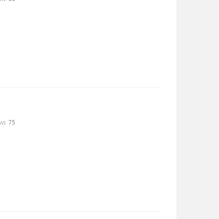
ws
75