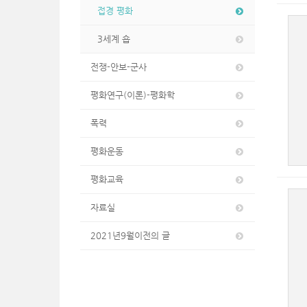
접경 평화
3세계 숍
전쟁-안보-군사
평화연구(이론)-평화학
폭력
평화운동
평화교육
자료실
2021년9월이전의 글