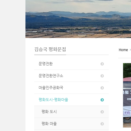
n
김승국 평화문집
Home
문명전환
문명전환연구소
마을민주공화국
평화도시-평화마을
평화 도시
평화 마을