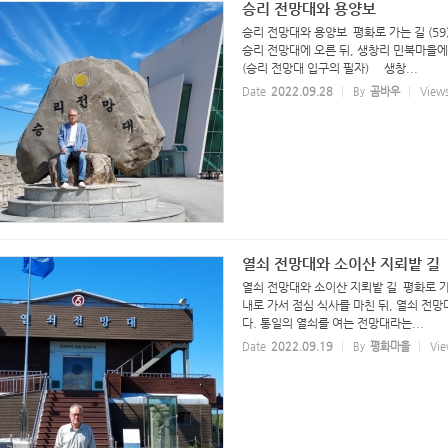
승리 전망대와 용양보
승리 전망대와 용양보 평화로 가는 길 (5
승리 전망대에 오른 뒤, 생창리 민북마을에
(승리 전망대 입구의 필자) 생창...
Date
2022.09.28
By
곰바우
View
열쇠 전망대와 소이산 지뢰밭 길
열쇠 전망대와 소이산 지뢰밭 길 평화로 가
내로 가서 점심 식사를 마친 뒤, 열쇠 전망
다. 통일의 열쇠를 여는 전망대라는...
Date
2022.09.19
By
평화마을
Vie