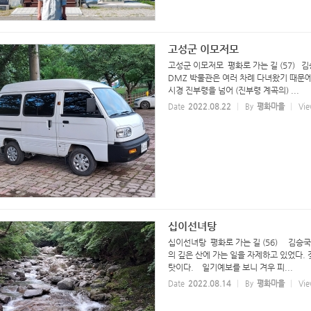
고성군 이모저모
고성군 이모저모 평화로 가는 길 (57)
DMZ 박물관은 여러 차례 다녀왔기 때문에
시경 진부령을 넘어 (진부령 계곡의) ...
Date
2022.08.22
By
평화마을
Vie
십이선녀탕
십이선녀탕 평화로 가는 길 (56) 김승국
의 깊은 산에 가는 일을 자제하고 있었다.
탓이다. 일기예보를 보니 겨우 피...
Date
2022.08.14
By
평화마을
Vie