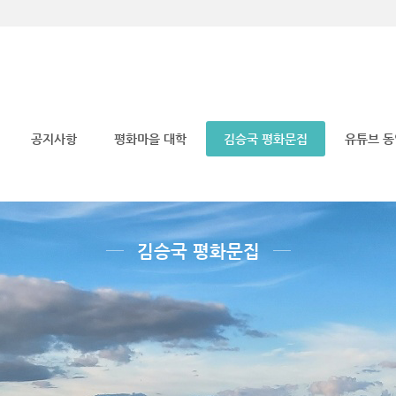
메뉴 건너뛰기
공지사항
평화마을 대학
김승국 평화문집
유튜브 
김승국 평화문집