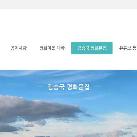
메뉴 건너뛰기
공지사항
평화마을 대학
김승국 평화문집
유튜브 
김승국 평화문집