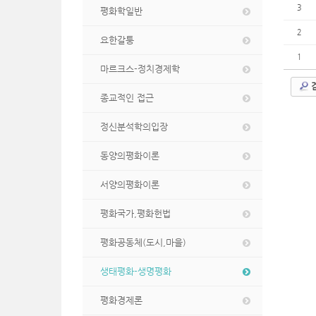
3
평화학일반
2
요한갈퉁
1
마르크스-정치경제학
종교적인 접근
정신분석학의입장
동양의평화이론
서양의평화이론
평화국가,평화헌법
평화공동체(도시,마을)
생태평화-생명평화
평화경제론