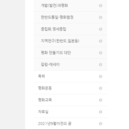
개발(발전)과평화
한반도통일-평화협정
중립화,영세중립
지역연구(한반도,일본등)
평화 만들기의 대안
칼럼-에세이
폭력
평화운동
평화교육
자료실
2021년9월이전의 글