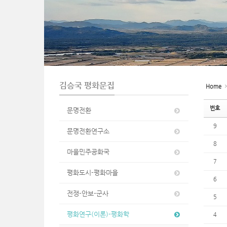
n
김승국 평화문집
Home
번호
문명전환
9
문명전환연구소
8
마을민주공화국
7
평화도시-평화마을
6
전쟁-안보-군사
5
평화연구(이론)-평화학
4