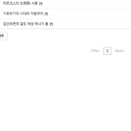
마르크스의 生態觀 서론
기후위기의 시대와 자본주의
집단최면에 걸린 재생 에너지 붐
검색
Prev
1
Next