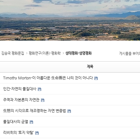
김승국 평화문집
평화연구(이론)-평화학
생태평화-생명평화
게시물을 뷰어
제목
Timothy Morton-이 아름다운 生命圈은 나의 것이 아니다
인간-자연의 물질대사
주역과 자본론의 자연관
生態의 시각으로 재조명하는 자연 변증법
물질대사의 균열
리비히의 ‘토지 약탈’