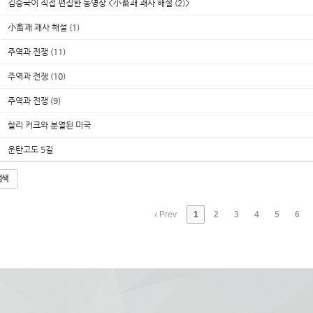
김승국이 직접 편집한 동영상 <小畜괘 괘사 해설 (2)>
小畜괘 괘사 해설 (1)
주역과 전쟁 (11)
주역과 전쟁 (10)
주역과 전쟁 (9)
찰리 커크와 분열된 미국
운탄고도 5길
검색
Prev
1
2
3
4
5
6