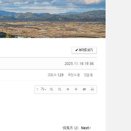
✔
뷰어로 보기
2025.11.16 19:36
조회 수
129
추천 수
0
댓글
0
?
가
伐鬼方 (2)
Next