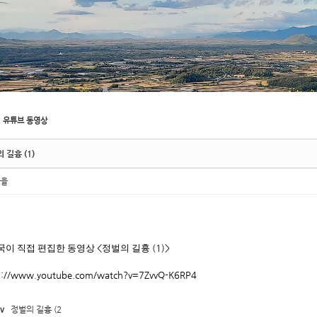
유튜브 동영상
 길흉 (1)
마을
국이 직접 편집한 동영상
<
정벌의 길흉
(1)>
s://www.youtube.com/watch?v=7ZvvQ-K6RP4
v
정벌의 길흉 (2