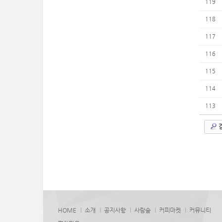
119
118
117
116
115
114
113
HOME
소개
공지사항
사람숲
커피마켓
커뮤니티