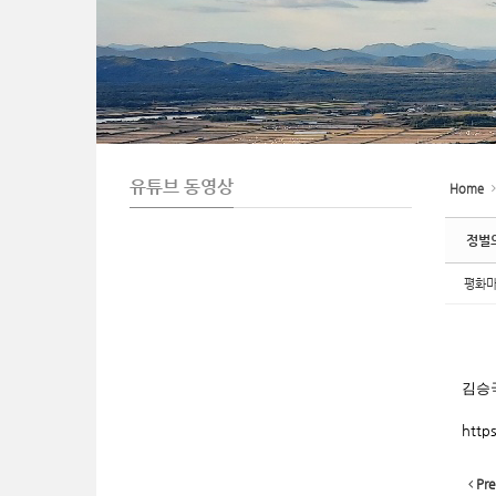
n
유튜브 동영상
Home
정벌의
평화
김승
http
Pre