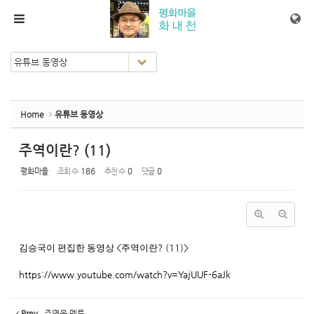
Sketchbook5, 스케치북5
Sketchbook5, 스케치북5
메뉴 건너뛰기
Home
유튜브 동영상
주역이란? (11)
평화마을
조회 수
186
추천 수
0
댓글
0
김승국이 편집한 동영상
<
주역이란
? (11)>
https://www.youtube.com/watch?v=YajUUF-6aJk
Prev
주역은 멘토