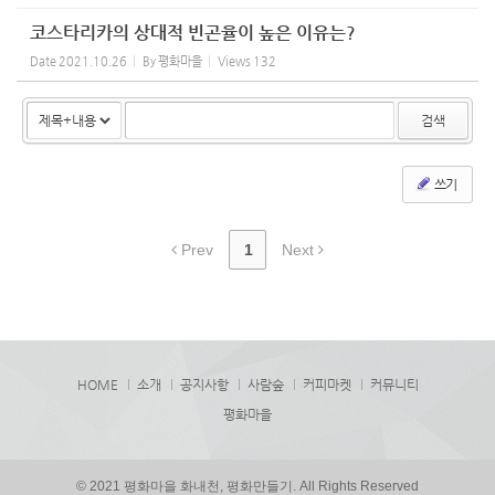
코스타리카의 상대적 빈곤율이 높은 이유는?
Date
2021.10.26
By
평화마을
Views
132
검색
쓰기
Prev
1
Next
HOME
소개
공지사항
사람숲
커피마켓
커뮤니티
평화마을
© 2021 평화마을 화내천, 평화만들기. All Rights Reserved