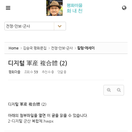
Sketchbook5, 스케치북5
Sketchbook5, 스케치북5
메뉴 건너뛰기
Home
김승국 평화문집
전쟁-안보-군사
칼럼-에세이
디지털 軍産 複合體 (2)
평화마을
조회 수
59
추천 수
0
댓글
0
디지털 軍産 複合體 (2)
아래의 첨부파일을 열면 이 글을 읽을 수 있습니다.
2-디지털 군산 복합체.hwpx