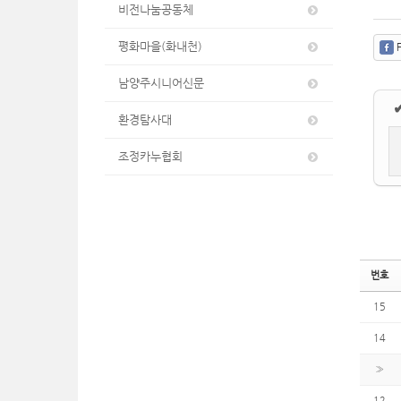
비전나눔공동체
평화마을(화내천)
F
남양주시니어신문
환경탐사대
조정카누협회
번호
15
14
»
12