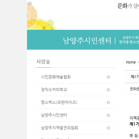
n
사람숲
Home
시민문화예술협회
제1기
문화
장익수커피학교
짱스벅스(프렌차이즈)
남양주시민센터
지역
제1기
남양주지역발전위원회
주 최