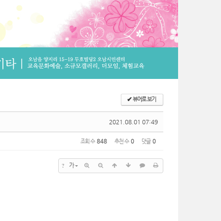
✔
뷰어로 보기
2021.08.01 07:49
조회 수
848
추천 수
0
댓글
0
?
가