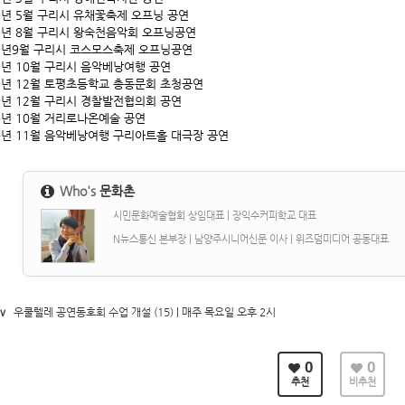
9년 5월 구리시 유채꽃축제 오프닝 공연
9년 8월 구리시 왕숙천음악회 오프닝공연
9년9월 구리시 코스모스축제 오프닝공연
9년 10월 구리시 음악베낭여행 공연
9년 12월 토평초등학교 총동문회 초청공연
9년 12월 구리시 경찰발전협의회 공연
0년 10월 거리로나온예술 공연
0년 11월 음악베낭여행 구리아트홀 대극장 공연
Who's
문화촌
시민문화예술협회 상임대표 | 장익수커피학교 대표
N뉴스통신 본부장 | 남양주시니어신문 이사 | 위즈덤미디어 공동대표
v
우쿨렐레 공연동호회 수업 개설 (15) | 매주 목요일 오후 2시
0
0
추천
비추천