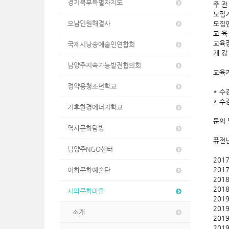
경기북부특별자치도
주 관
모집기
오남민원해결사
모집인원
교 육
교육장
국제시낭송예술인연합회
개 강
B팀
남양주지속가능발전협의회
교육기
정약용청소년학교
* 수
* 
기후환경에너지학교
문의 
역사문화탐방
퓨전난
남양주NGO센터
201
201
이화문화예술단
201
201
시와문화마을
201
201
소개
201
201