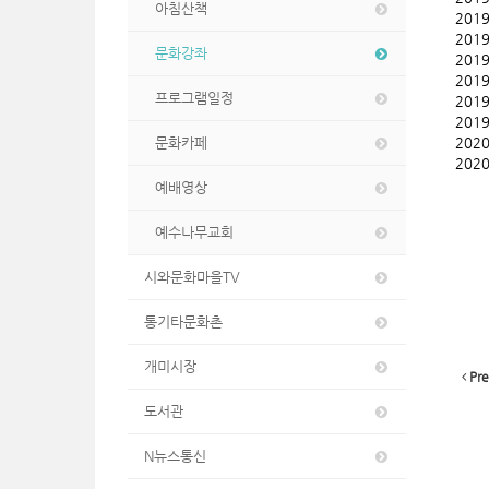
아침산책
201
201
문화강좌
201
201
프로그램일정
201
201
문화카페
202
202
예배영상
예수나무교회
시와문화마을TV
통기타문화촌
개미시장
Pre
도서관
N뉴스통신