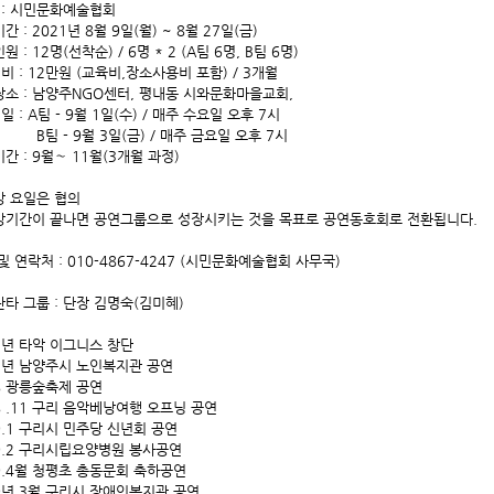
 : 시민문화예술협회
간 : 2021년 8월 9일(월) ~ 8월 27일(금)
 : 12명(선착순) / 6명 * 2 (A팀 6명, B팀 6명)
 비 : 12만원 (교육비,장소사용비 포함) / 3개월
소 : 남양주NGO센터, 평내동 시와문화마을교회,
 일 : A팀 - 9월 1일(수) / 매주 수요일 오후 7시
 - 9월 3일(금) / 매주 금요일 오후 7시
간 : 9월～ 11월(3개월 과정)
강 요일은 협의
수강기간이 끝나면 공연그룹으로 성장시키는 것을 목표로 공연동호회로 전환됩니다.
및 연락처 : 010-4867-4247 (시민문화예술협회 사무국)
타 그룹 : 단장 김명숙(김미혜)
7년 타악 이그니스 창단
7년 남양주시 노인복지관 공연
8 광릉숲축제 공연
8 .11 구리 음악베낭여행 오프닝 공연
9.1 구리시 민주당 신년회 공연
9.2 구리시립요양병원 봉사공연
9.4월 청평초 총동문회 축하공연
9년 3월 구리시 장애인복지관 공연