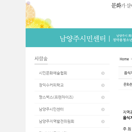
n
사람숲
Home
시민문화예술협회
음식지
문화
장익수커피학교
짱스벅스(프렌차이즈)
남양주시민센터
지역
음식지
남양주지역발전위원회
주 최