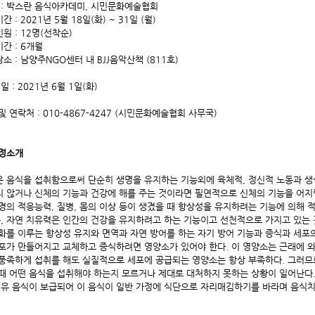
 : 박스란 음식아카데미, 시민문화예술협회
간 : 2021년 5월 18일(화) ~ 31일 (월)
원 : 12명(선착순)
간 : 6개월
소 : 남양주NGO센터 내 BJJ음악산책 (811호)
 일 : 2021년 6월 1일(화)
및 연락처 : 010-4867-4247 (시민문화예술협회 사무국)
과정소개
 음식을 섭취함으로써 단순히 생명을 유지하는 기능외에 육체적, 정신적 노동과 생
 않거나 신체의 기능과 건강에 해를 주는 것이라면 필연적으로 신체의 기능을 어지럽
경의 적응능력, 질병, 몸의 이상 등이 생겼을 때 항상성을 유지하려는 기능에 의해 적
즉, 자연 치유력은 인간의 건강을 유지하려고 하는 기능이고 선천적으로 가지고 있는
화를 이루는 항상성 유지와 면역과 자연 방어를 하는 자기 방어 기능과 증식과 세포의
포가 만들어지고 교체하고 증식하려면 영양소가 있어야 한다. 이 영양소는 근래에 와
풍족하게 섭취를 해도 실질적으로 세포에 공급되는 영양소는 항상 부족하다. 그러므
때 어떤 음식을 섭취해야 하는지 모르거나 제대로 대처하지 못하는 상황이 일어난다.
치유 음식이 보급되어 이 음식이 일반 가정에 식단으로 자리매김하기를 바라며 음식치