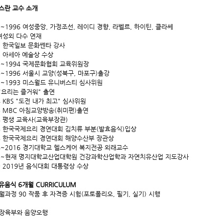
박스란 교수 소개
9~1996 여성중앙, 가정조선, 레이디 경향, 라벨르, 하이틴, 클라쎄
여성외 다수 연재
3 한국일보 문화쎈타 강사
5 아세아 예술상 수상
1~1994 국제문화협회 교육위원장
6~1996 서울시 교양(성북구, 마포구)출강
1~1993 미스월드 유니버스티 심사위원
 "요리는 즐거워" 출연
4 KBS "도전 내가 최고" 심사위원
6 MBC 아침교양방송(취미편)출연
8 평생 교육사(교육부장관)
8 한국국제요리 경연대회 김치류 부분(발효음식)입상
8 한국국제요리 경연대회 해양수산부 장관상
4~2016 경기대학교 헬스케어 복지전공 외래교수
17~현재 명지대학교산업대학원 건강과학산업학과 자연치유산업 지도강사
9 2019년 음식대회 대통령상 수상
치유음식 6개월 CURRICULUM
개월과정 90 작품 후 자격증 시험(포토폴리오, 필기, 실기) 시행
오장육부와 음양오행