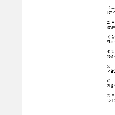
1) 
음액이
2) 
몸안에
3) 
당뇨 
4) 
암을 
5) 
고혈압
6) 
기를 
7) 
생리상