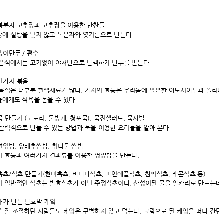
 복분자 고추장과 고추장을 이용한 반찬들
에 설탕을 넣지 않고 복분자와 엿기름으로 만든다.
 냉이만두 / 편수
 음식에서는 고기없이 야채만으로 단백하게 만두를 만든다
 건가지 볶음
음식은 대부분 흰색재료가 많다. 가지의 효능은 우리몸에 필요한 아토시아닌과 폴
에게도 식욕을 돋을 수 있다.
 묵 만들기 (도토리, 물방개, 청포묵), 묵전샐러드, 묵사발
탄력적으로 만들 수 있는 방법과 묵을 이용한 요리들을 알아 본다.
 연잎밥, 양배추쌈밥, 취나물 쌈밥
 효능과 여러가지 견과류를 이용한 영양밥을 만든다.
 흑초/식초 만들기(현미흑초, 바나나식초, 파인애플식초, 참외식초, 레몬식초 등)
 일반적인 식초는 발효식초가 아닌 주정식초이다. 산성이된 물을 알카리로 만드는데
 내가 만든 단호박 케잌
 잘 조절하던 사람들도 케잌은 구별하지 않고 먹는다. 크림으로 된 케잌을 떠나 간