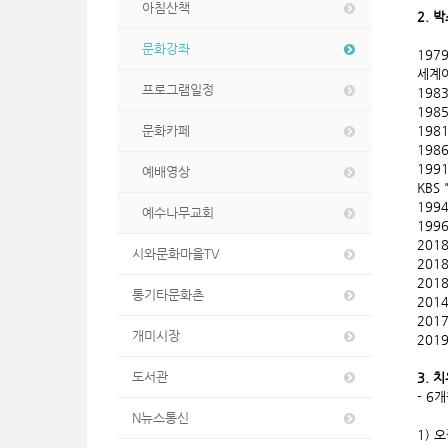
아침산책
2. 
문화강좌
197
세계
프로그램일정
198
198
문화카페
198
198
199
예배영상
KBS
199
예수나무교회
199
201
시와문화마을TV
201
201
통기타문화촌
201
20
개미시장
201
도서관
3. 
- 6
N뉴스통신
1) 