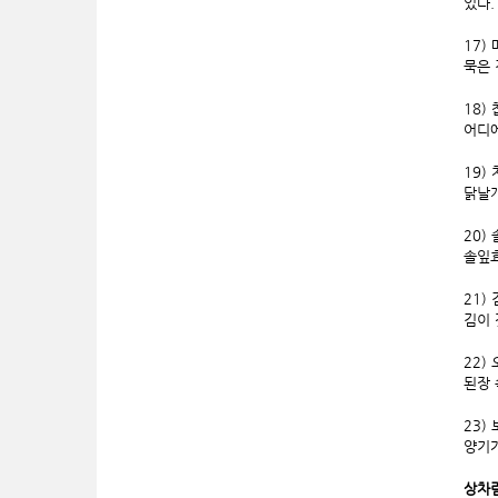
있다.
17)
묵은 
18)
어디에
19)
닭날개
20)
솔잎효
21)
김이 
22)
된장 
23)
양기가
상차