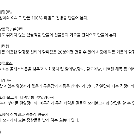
 메밀전병
김치와 야채로 만든 100% 메밀로 전병을 만들어 본다.
 찹쌀떡 / 쑨갠떡
도 뒤지지 않는 찹쌀떡을 만들어 선물용과 가족들 간식으로 만들어 본다.
 치킨윙
를 이용한 닭강정 형태의 닭튀김은 20분이면 만들 수 있어 시중에 찌든 기름의 닭
 솔잎효소
소는 콜레스테롤을 낮추고 노화방지 및 암예방,당뇨, 탈모예방, 니코틴 해독 등 여러
 김장아찌
갖고 있는 영양소가 많은데 구운김의 기름은 산폐되기 쉽다. 감칠맛이 나는 김장아찌
 오리 불고기, 더덕무침, 깻잎장아찌
속에 넣어둔 깻잎장아찌, 매콤하게 무친 더덕을 곁들인 오리불고기의 참맛을 알 수 
 보양식 상차림과 전복장 만들기
 모자라서 오는 증상들을 낫게 하는 효능이 있다.
림