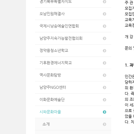
경기북부특별자치도
주 관
모집기
오남민원해결사
모집인
교육기
교육장
국제시낭송예술인연합회
개 강
남양주지속가능발전협의회
문의 
정약용청소년학교
기후환경에너지학교
1. 
역사문화탐방
인간은
당하지
남양주NGO센터
위 환
다. 
의 조
이화문화예술단
이 세
으로 
시와문화마을
았을 
다. 
소개