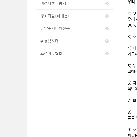
우리 
비전나눔공동체
2) 
평화마을(화내천)
우리 
90%
남양주시니어신문
3) 
환경탐사대
4) 
조정카누협회
기름이
5) 
집에서
6) 
식탁에
7) 
8) 
물을 
9) 
치유음