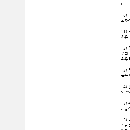
다.
10)
고추장
11)
치유
12)
우리 
환우들
13)
묵을 
14)
연잎의
15)
시중의
16)
식단을