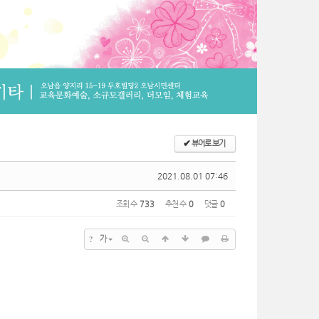
✔
뷰어로 보기
2021.08.01 07:46
조회 수
733
추천 수
0
댓글
0
?
가