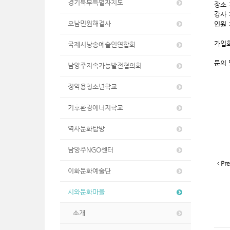
경기북부특별자치도
장소 
강사 
오남민원해결사
인원 
가입회
국제시낭송예술인연합회
문의 
남양주지속가능발전협의회
정약용청소년학교
기후환경에너지학교
역사문화탐방
남양주NGO센터
Pre
이화문화예술단
시와문화마을
소개