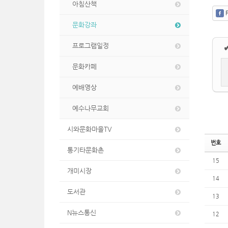
아침산책
F
문화강좌
프로그램일정
문화카페
예배영상
예수나무교회
시와문화마을TV
번호
통기타문화촌
15
개미시장
14
도서관
13
N뉴스통신
12