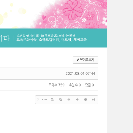
✔
뷰어로 보기
2021.08.01 07:44
조회 수
759
추천 수
0
댓글
0
?
가