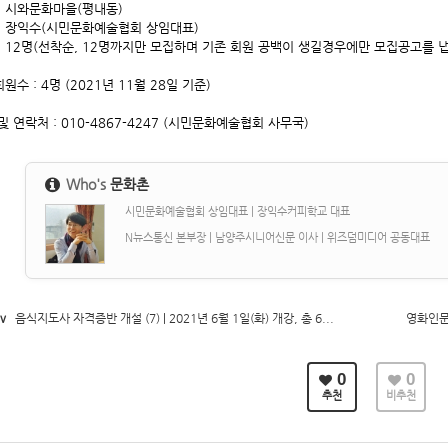
: 시와문화마을(평내동)
: 장익수(시민문화예술협회 상임대표)
: 12명(선착순, 12명까지만 모집하며 기존 회원 공백이 생길경우에만 모집공고를 냅
원수 : 4명 (2021년 11월 28일 기준)
및 연락처 : 010-4867-4247 (시민문화예술협회 사무국)
Who's
문화촌
시민문화예술협회 상임대표 | 장익수커피학교 대표
N뉴스통신 본부장 | 남양주시니어신문 이사 | 위즈덤미디어 공동대표
v
음식지도사 자격증반 개설 (7) | 2021년 6월 1일(화) 개강, 총 6...
영화인문학
0
0
추천
비추천