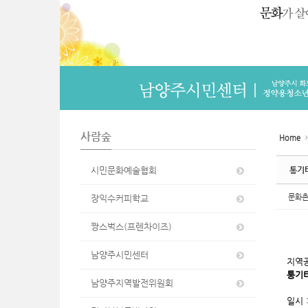
n
사람숲
Home
시민문화예술협회
통기타
문화
장익수커피학교
짱스벅스(프렌차이즈)
남양주시민센터
지역
통기
남양주지역발전위원회
일시 