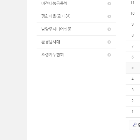
11
비전나눔공동체
10
평화마을(화내천)
9
남양주시니어신문
8
환경탐사대
7
조정카누협회
6
»
4
3
2
1