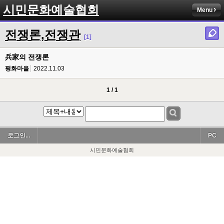
시민문화예술협회
Menu
전쟁론,전쟁관
[1]
兵家의 전쟁론
평화마을
2022.11.03
1 / 1
로그인...
PC
시민문화예술협회