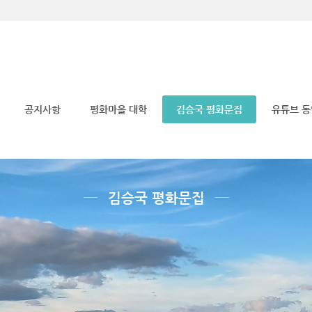
메뉴 건너뛰기
공지사항
평화마을 대학
김승국 평화문집
유튜브 
김승국 평화문집