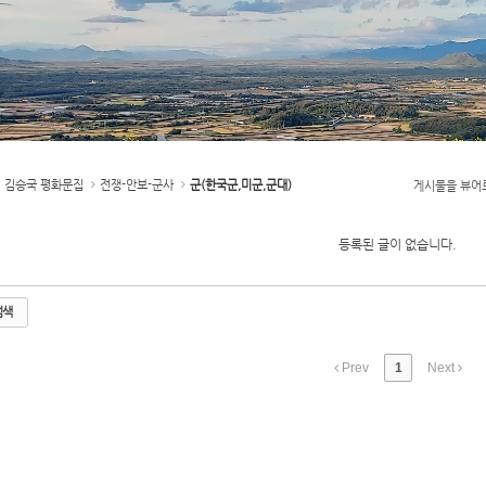
김승국 평화문집
전쟁-안보-군사
군(한국군,미군,군대)
게시물을 뷰어
등록된 글이 없습니다.
검색
Prev
1
Next