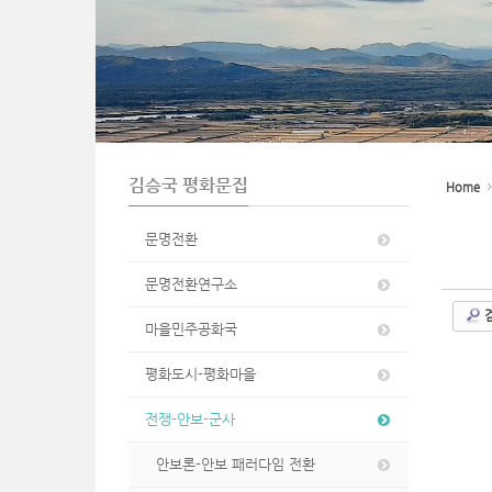
n
김승국 평화문집
Home
문명전환
문명전환연구소
마을민주공화국
평화도시-평화마을
전쟁-안보-군사
안보론-안보 패러다임 전환