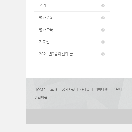
폭력
평화운동
평화교육
자료실
2021년9월이전의 글
HOME
소개
공지사항
사람숲
커피마켓
커뮤니티
평화마을