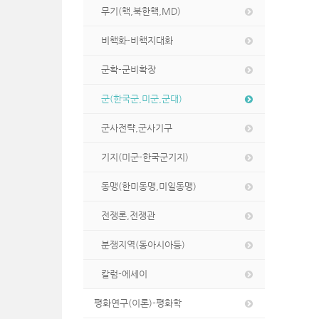
무기(핵,북한핵,MD)
비핵화-비핵지대화
군확-군비확장
군(한국군,미군,군대)
군사전략,군사기구
기지(미군-한국군기지)
동맹(한미동맹,미일동맹)
전쟁론,전쟁관
분쟁지역(동아시아등)
칼럼-에세이
평화연구(이론)-평화학