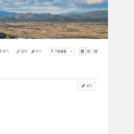
T
로 보기
검색
쓰기
기본글꼴
Li
Zi
G
st
n
al
e
le
ry
쓰기