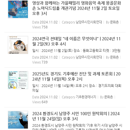
영상과 함께하는 가을패밀리 영화음악 축제 몽골문화
촌 노마딕드림홀 개관기념 2024년 11월 2일 토요일
오후 3시
Date
2024.11.02
Category
남양주시민사회연대
By
문화촌
Views
758
2024연극 전태일 "네 이름은 무엇이냐" | 2024년 11
월 2일(토) 오후 4시
일시 : 2024년 11월 2일(토) 장소 : 동화고등학교 티켓 : 3만원
Date
2024.11.02
Category
남양주시민사회연대
By
문화촌
Views
739
2025년도 경기도 기후예산 진단 및 과제 토론회 | 20
24년 11월 14일(목) 오후 2시
일시 : 2024년 11월 14일(목) 오후 2시 장소 : 경기도의회 대회
의실
Date
2024.11.02
Category
기후환경에너지
By
문화촌
Views
649
2024 환경도시 남양주 시민 100인 원탁회의 | 2024
년 11월 24일(일) 오후 3시
2024 환경도시 남양주 시민 원탁회의 ‘기후 위기 시대 남양주 시