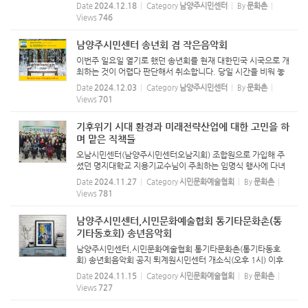
고 있다. 지난달 제주도 감귤나무에 뿌려져 폭발적인 관심을 보
Date
2024.12.18
Category
남양주시민센터
By
문화촌
이고 있는 황토약손은 시들어 가는 나무에 생기를 불어 넣어 준
Views
746
다는 ...
남양주시민센터 송년회 겸 작은음악회
이번주 일요일 열기로 했던 송년회를 현재 대한민국 시국으로 개
최하는 것이 어렵다 판단해서 취소합니다. 당일 시간을 비워 놓
으신 모든 분들께 일일이 연락 못드려서 죄송합니다. 송년회를
Date
2024.12.03
Category
남양주시민센터
By
문화촌
개최하지 못하게 된 상황도 있고 연말 바쁘신 일정에 누가 되지
Views
701
않...
기후위기 시대 환경과 미래전략산업에 대한 고민을 하
며 맡은 직책들
오남시민센터(남양주시민센터오남지회) 조합원으로 가입해 주
셨던 명지대학교 지용기교수님이 주최하는 임명식 행사에 다녀
왔습니다. 함께 해주신 조광호 교수님, 박미정 교수님 감사합니
Date
2024.11.27
Category
시민문화예술협회
By
문화촌
다. 올해 두 분이 제게 귀인처럼 자리를 펼쳐주셨습니다. 태어난
Views
781
곳이 ...
남양주시민센터,시민문화예술협회 통기타문화촌(통
기타동호회) 송년음악회
남양주시민센터,시민문화예술협회 통기타문화촌(통기타동호
회) 송년회음악회 공지 퇴계원시민센터 개소식(오후 1시) 이후
송년회 모임을 아래와 같이 하고자 합니다. 통기타공연을 포함
Date
2024.11.15
Category
시민문화예술협회
By
문화촌
한 작은 음악회 겸 송년회로 올 한 해를 마무리 하려합니다. 그동
Views
727
안 함께 ...