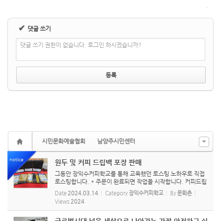
✔
댓글 쓰기
댓글 쓰기 권한이 없습니다. 로그인 하시겠습니까?
시민문화예술협회
남양주시민센터
notice
원두 및 커피 드립백 포장 판매
그동안 장익수커피학교를 통해 교육했던 로스팅 노하우로 직접
로스팅합니다. * 주문이 완료되면 작업을 시작합니다. 커피드립
백(1박스 8개) 신청하기 https://naver.me/xfkPXHbG 원두
Date
2024.03.14
Category
장익수커피학교
By
문화촌
(200g 단위) 신청하기 https://naver.me/FvFxXIoS
Views
2024