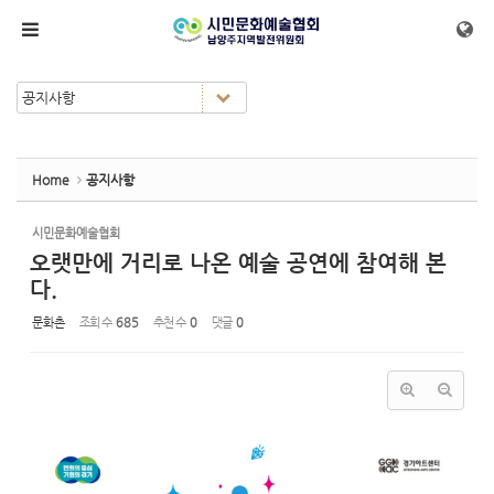
Sketchbook5, 스케치북5
Sketchbook5, 스케치북5
메뉴 건너뛰기
Home
공지사항
시민문화예술협회
오랫만에 거리로 나온 예술 공연에 참여해 본
다.
문화촌
조회 수
685
추천 수
0
댓글
0