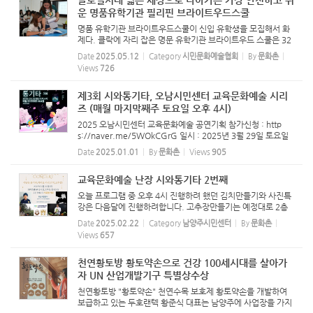
글로벌시대 넓은 세상으로 나아가는 가장 안전하고 쉬
운 명품유학기관 필리핀 브라이트우드스쿨
명품 유학기관 브라이트우드스쿨이 신입 유학생을 모집해서 화
제다. 클락에 자리 잡은 명문 유학기관 브라이트우드 스쿨은 32
년 전통을 자랑하는 명문사립학교이다. 브라이트우드 스쿨은 1
Date
2025.05.12
Category
시민문화예술협회
By
문화촌
995년 설립되어 30년간 유지되고 있는 학교로 필리핀 상류층
Views
726
자녀들이 ...
제3회 시와통기타, 오남시민센터 교육문화예술 시리
즈 (매월 마지막째주 토요일 오후 4시)
2025 오남시민센터 교육문화예술 공연기획 참가신청 : http
s://naver.me/5WOkCGrG 일시 : 2025년 3월 29일 토요일
오후 4시 (매월 마지막째 주 토요일) 장소 : 오남시민센터 (오남
Date
2025.01.01
By
문화촌
Views
905
읍 양지리 15-19 두호빌딩2) 내용 : 통기타, 시낭송 콜라보 시와
통기타(단톡방)...
교육문화예술 난장 시와통기타 2번째
오늘 프로그램 중 오후 4시 진행하려 했던 김치만들기와 사진특
강은 다음달에 진행하려합니다. 고추장만들기는 예정대로 2층
에서 진행합니다. "시와통기타"프로그램 (오후 6시) 출연진 : 시
Date
2025.02.22
Category
남양주시민센터
By
문화촌
소리예술가 손은선, 기타리스트 김기환, 커피아티스트 장익수,
Views
657
고고장...
천연황토방 황토약손으로 건강 100세시대를 살아가
자 UN 산업개발기구 특별상수상
천연황토방 "황토약손" 천연수목 보호제 황토약손을 개발하여
보급하고 있는 두호랜텍 황준식 대표는 남양주에 사업장을 가지