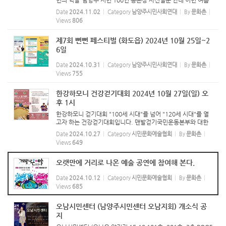
민의 역할’ 남양주 시민 100인 공론장 사전설문 안내 이번 여름
얼마나 덥고 힘들었나요? 가장 오랜 더위는 바로 우리 지구 환경
Date
2024.11.02
Category
남양주시민사회연대
By
문화촌
의 기후 위기로부터 시작된 현상임을 많은 사람들이 ...
Views
806
제7회 뻔뻔 페스티벌 (화도읍) 2024년 10월 25일~2
6일
Date
2024.10.31
Category
남양주시민사회연대
By
문화촌
Views
755
한강하모니 건강걷기대회 2024년 10월 27일(일) 오
후 1시
한강하모니 걷기대회 "100세 시대"를 넘어 "120세 시대"를 열
고자 하는 건강걷기대회입니다. 맨발걷기국민운동본부와 대한
건강걷기연맹이 함께 합니다. 걷기를 통해 치유의 복을 경험하
Date
2024.10.27
Category
시민문화예술협회
By
문화촌
게 하는 목표를 가진 대회입니다.
Views
649
오랫만에 거리로 나온 예술 공연에 참여해 본다.
Date
2024.10.12
Category
시민문화예술협회
By
문화촌
Views
685
오남시민센터 (남양주시민센터 오남지회) 개소식 공
지