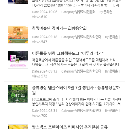
오남시민센터 (오남읍 양지리 15-19 101호, 201호, 3층 ROOF
TOP)가 2024년 10월 11일(금) 오후 4시 개소식을 합니다. 지
역에 기반을 둔 분들의 방문을 환영합니다.
Date
2024.10.06
Category
남양주시민센터
By
문화촌
Views
610
한빛예술단 찾아가는 희망음악회
Date
2024.09.18
Category
남양주시민사회연대
By
문화촌
Views
547
어른들을 위한 그림책북토크 "이루리 작가"
착한책방에서 어른들을 위한 그림책북토크를 마련해서 소식보
내왔습니다. 시간 되시는 분들은 다 함께 해 주시면 좋겠습니다.
Date
2024.09.13
Category
남양주시민사회연대
By
문화촌
Views
572
풍류명상 템플스테이 9월 7일 봉인사 - 풍류명상문화
원
[주요프로그램 소개] 1. 차와 함께 하는 이야기 나눔 차를 마시며
봉인사주지 적경스님과 명상이야기와 함께 자기를 소개하며, 서
로 마음을 나누면서 자신을 존재를 다시 바라봅니다. 2. 북울림
Date
2024.08.31
Category
남양주시민사회연대
By
문화촌
명상 고구려 전통을 살려내는 북울림 체험을 통하여, 심장이 뛰
Views
700
는...
짱스벅스 프렌차이즈 커피사업 추진현황 공유