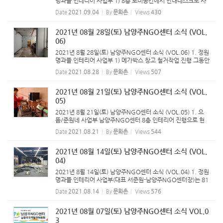
명과뜰 인테리어 사업부 1) 8층 로비공간에서 안내데스크로 사
용되던 극장 측 창고의 벽 철거 공사가 마무리 되었고, 811호~8
Date
2021.09.04
By
문화촌
Views
430
14호의 사용계획에 따른 공간배치를 조정하고 있습니다. 공간
배치와 디자인...
2021년 08월 28일(토) 남양주NGO센터 소식 (VOL.
06)
2021년 8월 28일(토) 남양주NGO센터 소식 (VOL.06) 1. 정원
명과뜰 인테리어 사업부 1) 메가박스 창고 철거작업 진행 그동안
창문을 가리고 있던 메가박스 안내데스크 창고의 철거가 진행되
Date
2021.08.28
By
문화촌
Views
507
었다.이제부터는 8층 전체가 밝아진 상태로 인테리어가 진행될
예정이...
2021년 08월 21일(토) 남양주NGO센터 소식 (VOL.
05)
2021년 8월 21일(토) 남양주NGO센터 소식 (VOL.05) 1. 으
뜸/준원네 사업부 남양주NGO센터 8층 인테리어 진행으로 현
재 평내동에 위치한 김밥,도시락연구소를 사업장으로 전환하여
Date
2021.08.21
By
문화촌
Views
544
한달동안 가 오픈 후 운영한다. 다음 주 사업자등록을 마치고, 시
범적으로 <김...
2021년 08월 14일(토) 남양주NGO센터 소식 (VOL.
04)
2021년 8월 14일(토) 남양주NGO센터 소식 (VOL.04) 1. 정원
명과뜰 인테리어 사업부(대표 서준원-남양주NGO센터장)는 81
3호와 814호 사이에 있는 벽 철거작업을 진행했다. 이제 811
Date
2021.08.14
By
문화촌
Views
576
호, 812호, 813호, 814호 및 사이에 있는 로비공간까지 전체를
하나로 만드는 ...
2021년 08월 07일(토) 남양주NGO센터 소식 VOL.0
3