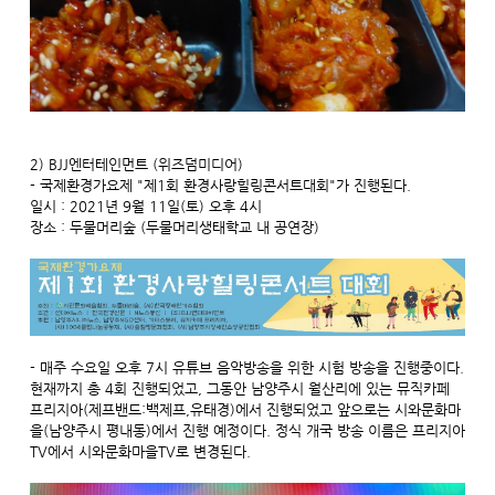
2) BJJ엔터테인먼트 (위즈덤미디어)
- 국제환경가요제 "제1회 환경사랑힐링콘서트대회"가 진행된다.
일시 : 2021년 9월 11일(토) 오후 4시
장소 : 두물머리숲 (두물머리생태학교 내 공연장)
- 매주 수요일 오후 7시 유튜브 음악방송을 위한 시험 방송을 진행중이다.
현재까지 총 4회 진행되었고, 그동안 남양주시 월산리에 있는 뮤직카페
프리지아(제프밴드:백제프,유태경)에서 진행되었고 앞으로는 시와문화마
을(남양주시 평내동)에서 진행 예정이다. 정식 개국 방송 이름은 프리지아
TV에서 시와문화마을TV로 변경된다.