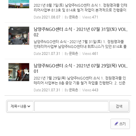
2021년 8월 7일(토) 남양주NGO센터 소식 1. 정원명과뜰 인테
리어사업부 813호 및 814호 철거 작업이 본격적으로 진행중이
다. 3~4일 정도 소요되고, 철거가 끝나면 도면을 바탕으로 공유
Date
2021.08.07
By
문화촌
Views
471
오피스공간 조성이 시작될 예정이다. 2. 위즈덤미디어 - 평화마
을 화내천(...
남양주NGO센터 소식 - 2021년 07월 31일(토) VOL.
02
남양주NGO센터 소식 - 2021년 7월 31일(토) 1. 정원명과뜰
인테리어사업부 남양주NGO센터내 휘트니스가 있던 814호 물
건이 정리되고 있는 중입니다. 다음주 월요일부터는 813호와 8
Date
2021.07.31
By
문화촌
Views
461
14호 사이 벽체를 허무는 작업이 진행됩니다. 2. 장익수커피학
교 로스팅기 출...
남양주NGO센터 소식 - 2021년 07월 29일(목) VOL.
01
2021년 7월 29일(목) 남양주NGO센터 소식 1. 정원명과뜰 인
테리어 사업부는 8층 중앙 기둥 철거 작업을 진행했다. 2. 신준
식박사 재활용 센터 대표는 8층에 있는 재활용 가능한 물품들을
Date
2021.07.31
By
문화촌
Views
443
운반 처리해 주었다. 3. 장익수커피학교 예멘 모카 마타리 세계
3대 커...
검색
쓰기