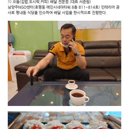
1) 으뜸(김밥,도시락,커피) 배달 전문점 (대표 서준원)
남양주NGO센터(호평동 메인시네마타워 8층 811~814호) 인테리어 공
사로 평내동 식당을 인수하여 배달 사업을 한시적으로 진행한다.