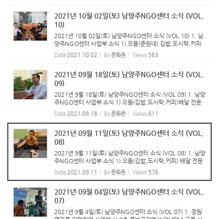
오픈하고 본격적인 김밥,도시락,커피 배달사업을 시작한다. 15
일 개업식을 시작으...
2021년 10월 02일(토) 남양주NGO센터 소식 (VOL.
10)
2021년 10월 02일(토) 남양주NGO센터 소식 (VOL.10) 1. 남
양주NGO센터 사업부 소식 1) 으뜸(준원네) 김밥,도시락,커피
배달전문기업(대표 서준원)은 남양주NGO센터 인테리어 공사
Date
2021.10.02
By
문화촌
Views
563
지연으로 으뜸 평내점을 10월 5일 전후로 오픈하고, 메인시네마
타워 8층 식당 ...
2021년 09월 18일(토) 남양주NGO센터 소식 (VOL.
09)
2021년 9월 18일(토) 남양주NGO센터 소식 (VOL.09) 1. 남양
주NGO센터 사업부 소식 1) 으뜸(김밥,도시락,커피)배달 전문
점(대표 서준원) 남양주NGO센터(메인시네마타워 8층) 인테리
Date
2021.09.18
By
문화촌
Views
611
어 공사로 평내점부터 오픈하고 추석 후 시범 사업을 한다. 인테
리어 공사가 끝...
2021년 09월 11일(토) 남양주NGO센터 소식 (VOL.
08)
2021년 9월 11일(토) 남양주NGO센터 소식 (VOL.08) 1. 남양
주NGO센터 사업부 소식 1) 으뜸(김밥,도시락,커피) 배달 전문
점 (대표 서준원) 남양주NGO센터(호평동 메인시네마타워 8층
Date
2021.09.11
By
문화촌
Views
576
811~814호) 인테리어 공사로 평내동 식당을 인수하여 배달 사
업을 한시적으로...
2021년 09월 04일(토) 남양주NGO센터 소식 (VOL.
07)
2021년 9월 4일(토) 남양주NGO센터 소식 (VOL.07) 1. 정원