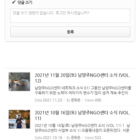
✔
댓글 쓰기
댓글 쓰기 권한이 없습니다. 로그인 하시겠습니까?
2021년 11월 20일(토) 남양주NGO센터 소식 (VOL.
12)
남양주NGO센터 네트워크 소식 01) 그동안 남양주NGO센터를
구축하기 위한 노력이 여러가지 변수가 많이 생겨 계속 추진이
어렵게 되었다. 이에 구축 진행을 추후로 유보하고 뜻을 같이 하
Date
2021.11.23
By
문화촌
Views
490
는 분들을 찾아 재정적 기반을 갖춘 후에 다시 추진하려 한다. 따
라서 ...
2021년 10월 16일(토) 남양주NGO센터 소식 (VOL.
11)
2021년 10월 16일(토) 남양주NGO센터 소식 (VOL.11) 1. 남
양주NGO센터 사업부 소식 1) 으뜸평내점이 오픈되었다. 서준
원대표(남양주NGO센터 센터장)는 으뜸 1호점으로 평내점을
Date
2021.10.16
By
문화촌
Views
522