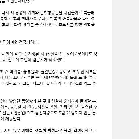
관심을 초집중시켜왔다.
년 다시 시 낭송의 기회와 문화향유권을 시민들에게 특급배
통해 전통과 현대가 어우러진 한복의 아름다움과 다산 정
문화의 문화적 가치를 증폭시키며 문화도시를 향한 역할을
 시민참여형 전국대회다.
서 청록파 시인의 작품 중 지정된 시 한 편을 선택하여 4분이내로 낭
의 시 선택의 고민이 깔끔하게 해소했다.
파초우· 바위송· 풍류원죄· 풀잎단장2 등이고, 박두진 시부문
어서 너는 오너라· 푸른 숲에서(백천형에게)·돌의 노래· 꽃구
 날 에워싸고· 산그늘· 나그네· 갑사댕기· 내리막길의 기도 중
, 본인이 낭송한 동영상과 본 무대 진출시 순서지에 들어갈 본
이름, 낭송할 시 전문, 사용할 음원, 기타 연락시 필요한 주
주:다산문화진흥원)으로 출전자명으로 5월 21일까지 입금 등
이 제공된다.
 시의 원문 이해력, 정확한 발성과 전달력, 감정이입, 단