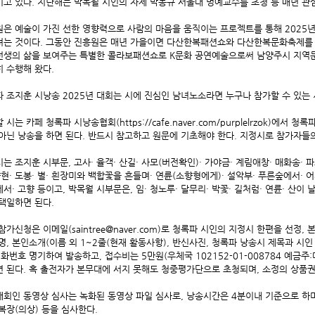
고 있다. 지난해는 박목월 시인의 자제 박동규 서울대 명예교수를 초청 등 매년 
은 예술이 가진 선한 영향력으로 사람의 마음을 움직이는 프로젝트를 통해 2025
는 것이다. 그동안 진흥원은 매년 가을이면 다산한복패션쇼와 다산한복문화축제를 
선생의 삶을 보여주는 특별한 콜라보패션쇼로 K문화 공연예술으로써 남양주시 지역
 수행해 왔다.
 조지훈 시낭송 2025년 대회는 시에 진심인 남녀노소라면 누구나 참가할 수 있는
 시는 카페 청록파 시낭송협회(https://cafe.naver.com/purplelrzok)에
아닌 낭송을 하면 된다. 반드시 참고하고 원문에 기초해야 한다. 지정시로 참가자들
는 조지훈 시부문, 고사· 율객· 산길· 사모(버전확인)· 가야금· 계림애창· 매화송· 
향현· 도봉· 별· 흰장미와 백합꽃을 흔들며· 연륜(소향형에게)· 설악부· 푸른숲에서· 
서· 고향 등이고, 박목월 시부문은, 임· 청노루· 달무리· 박꽃· 길처럼· 연륜· 산이
택일하면 된다.
참가신청은 이메일(saintree@naver.com)로 청록파 시인의 지정시 한편을 선정
명, 본인소개(이름 외 1~2줄(현재 활동사항), 반신사진, 청록파 낭송시 제목과 시인 
전화번호 명기하여 발송하고, 접수비는 5만원(우체국 102152-01-008784 예금
 된다. 혹 출전자가 본무대에 서지 못해도 청중평가단으로 초청되며, 소정의 상품권
대회인 동영상 심사는 녹화된 동영상 파일 심사로, 낭송시간은 4분이내 기준으로 하며,
복장(의상) 등을 심사한다.