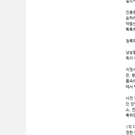
일으키
진흥원
송하려
약용
톡톡히
청록파
낭송할
독이 
지정시
은, 
름속에
에서 
사전 
인 성
소, 
록하면
1차 
정한 