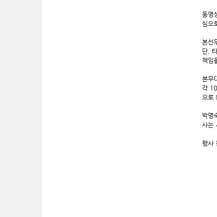
동영상
심으로
본선무
단, 
책임을
본무대
각 1
으로 
박명숙
사는 
행사 