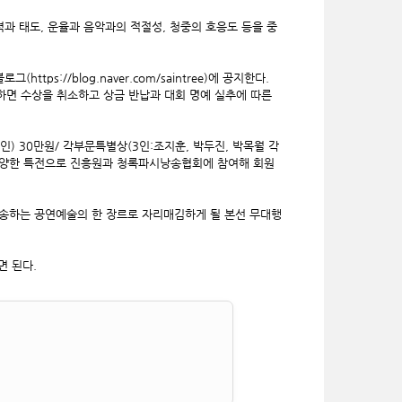
과 태도, 운율과 음악과의 적절성, 청중의 호응도 등을 중
ps://blog.naver.com/saintree)에 공지한다.
상하면 수상을 취소하고 상금 반납과 대회 명예 실추에 따른
1인) 30만원/ 각부문특별상(3인:조지훈, 박두진, 박목월 각
, 다양한 특전으로 진흥원과 청록파시낭송협회에 참여해 회원
송하는 공연예술의 한 장르로 자리매김하게 될 본선 무대행
면 된다.