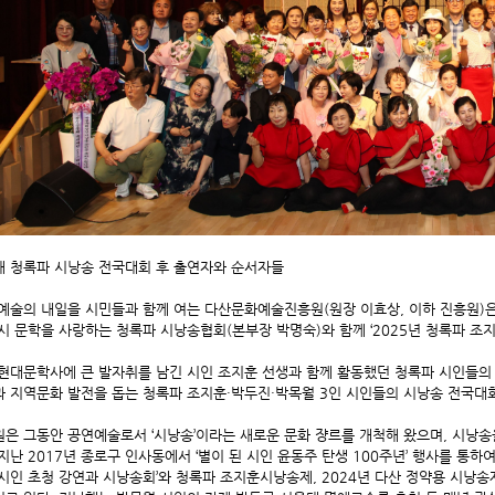
해 청록파 시낭송 전국대회 후 출연자와 순서자들
예술의 내일을 시민들과 함께 여는 다산문화예술진흥원(원장 이효상, 이하 진흥원)
시 문학을 사랑하는 청록파 시낭송협회(본부장 박명숙)와 함께 ‘2025년 청록파 조
현대문학사에 큰 발자취를 남긴 시인 조지훈 선생과 함께 활동했던 청록파 시인들의 
 지역문화 발전을 돕는 청록파 조지훈·박두진·박목월 3인 시인들의 시낭송 전국대
은 그동안 공연예술로서 ‘시낭송’이라는 새로운 문화 쟝르를 개척해 왔으며, 시낭송
지난 2017년 종로구 인사동에서 ‘별이 된 시인 윤동주 탄생 100주년’ 행사를 통하여
시인 초청 강연과 시낭송회’와 청록파 조지훈시낭송제, 2024년 다산 정약용 시낭송