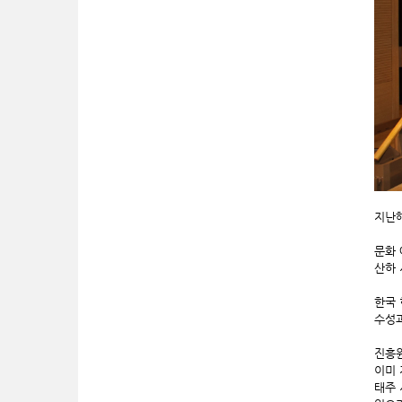
지난
문화 
산하 
한국 
수성과
진흥원
이미 
태주 