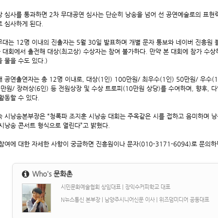
 심사를 통과하면 2차 무대공연 심사는 단순히 낭송을 넘어 선 공연예술로의 표현력
 심사하게 된다.
대는 12명 이내의 진출자는 5월 30일 발표하며 개별 문자 통보와 네이버 진흥원 블로그(htt
타 대회에서 출전해 대상(최고상) 수상자는 참여 불가하다. 만약 본 대회에 참가 수
 물을 수도 있다.)
 공연출연자는 총 12명 이내로, 대상(1인) 100만원/ 최우수(1인) 50만원/ 우수(
0만원/ 장려상(6인) 등 전원상장 및 수상 트로피(10만원 상당)를 수여하며, 향후
활동할 수 있다.
 시낭송본부장은 “청록파 조지훈 시낭송 대회는 주옥같은 시를 접하고 음미하며 낭
시낭송 콘서트 형식으로 열린다”고 밝혔다.
참여에 대한 자세한 사항이 궁금하면 진흥원이나 문자(010-3171-6094)로 문의하
Who's
문화촌
시민문화예술협회 상임대표 | 장익수커피학교 대표
N뉴스통신 본부장 | 남양주시니어신문 이사 | 위즈덤미디어 공동대표