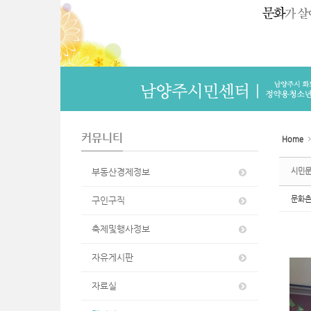
n
커뮤니티
Home
부동산경제정보
시민
문화
구인구직
축제및행사정보
자유게시판
자료실