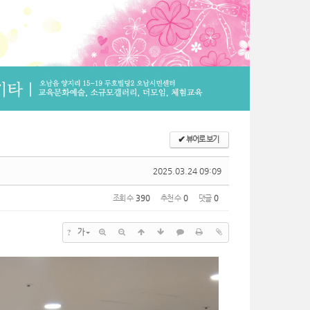
✔
뷰어로 보기
2025.03.24 09:09
조회 수
390
추천 수
0
댓글
0
?
가