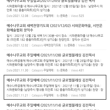
예수나무교회 주일설교(2021/12/05) 글로벌블레싱 김진 목사
시와문화마을 내 예수나무교회 일시 : 2021년 12월 05일(일) 장소 : 남양주시 의
안로 182 중흥아파트3단지 상가2층
Date
2021.12.08
Category
주일예배
By
문화촌
Views
525
예수나무교회 새벽찬양기도회 (2021/12/02) 시와문화마을, 시민문
화예술협회 장익수
일시 : 2021년 12월 2일 새벽 5시 30분~6시 장소 : 시와문화마을 내 예수나무교
회 (의안로 182 중흥아파트3단지 상가2층) 찬양인도 : 장익수 선교사
Date
2021.12.02
Category
새벽찬양기도회
By
문화촌
Views
366
예수나무교회 주일예배 (2021/11/28) 글로벌블레싱 김진목사
예수나무공동체 예수나무교회 주일예배 일시 : 2021년 11월 28일(주일) 장소 :
시와문화마을 (남양주시 평내동 의안로 182 중흥아파트3단지 상가2층) 찬양 : 장
익수 선교사 설교 : 김진 목사
Date
2021.11.30
Category
주일예배
By
문화촌
Views
431
예수나무교회 주일예배 (2021/11/21) 글로벌블레싱 김진목사
예수나무공동체 예수나무교회 주일예배 일시 : 2021년 11월 21일(주일) 장소 :
시와문화마을 (남양주시 평내동 의안로 182 중흥아파트3단지 상가2층) 찬양 : 장
익수 선교사 설교 : 김진 목사
Date
2021.11.21
Category
주일예배
By
문화촌
Views
1050
예수나무교회 주일예배 (2021/11/14) 글로벌블레싱 김진목사