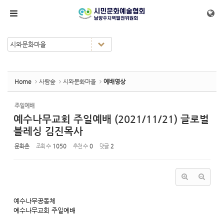
Sketchbook5, 스케치북5
Sketchbook5, 스케치북5
메뉴 건너뛰기
Home
사람숲
시와문화마을
예배영상
주일예배
예수나무교회 주일예배 (2021/11/21) 글로벌
블레싱 김진목사
문화촌
조회 수
1050
추천 수
0
댓글
2
예수나무공동체
예수나무교회 주일예배