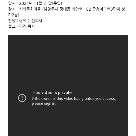
일시 : 2021년 11월 21일(주일)
장소 : 시와문화마을 (남양주시 평내동 의안로 182 중흥아파트3단지 상
가2층)
찬양 : 장익수 선교사
설교 : 김진 목사