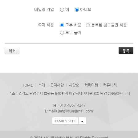
메일링 가입
예
아니오
쪽지 허용
모두 허용
등록된 친구들만 허용
모두 금지
취소
HOME
소개
공지사항
사람숲
커피마켓
커뮤니티
주소 : 경기도 남양주시 호평동 640번지 메인시네마타워 8층 남양주NGO센터 내
Tel) 010-4867-4247
E-mail) jangiksu@gmail.com
FAMILY SITE