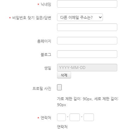
*
닉네임
*
비밀번호 찾기 질문/답변
홈페이지
블로그
생일
프로필 사진
가로 제한 길이: 90px, 세로 제한 길이:
90px
-
-
*
연락처
연락처