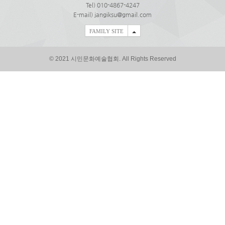
Tel) 010-4867-4247
E-mail) jangiksu@gmail.com
FAMILY SITE
© 2021 시민문화예술협회. All Rights Reserved