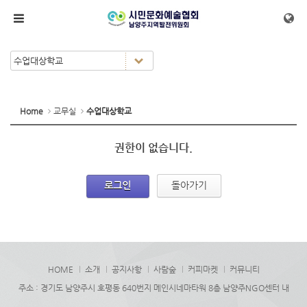
메뉴 건너뛰기
Home
교무실
수업대상학교
권한이 없습니다.
로그인
돌아가기
HOME
소개
공지사항
사람숲
커피마켓
커뮤니티
주소 : 경기도 남양주시 호평동 640번지 메인시네마타워 8층 남양주NGO센터 내